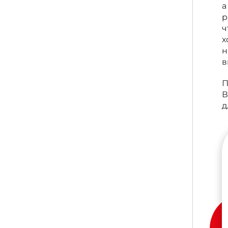
а
р
ч
х
н
в
П
В
д