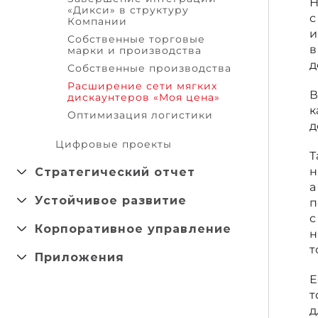
Н
«Дикси» в структуру
с
Компании
и
Собственные торговые
в
марки и производства
д
Собственные производства
Расширение сети мягких
В
дискаунтеров «Моя цена»
к
Оптимизация логистики
д
Цифровые проекты
Т
Стратегический отчет
н
а
Устойчивое развитие
п
с
Корпоративное управление
н
т
Приложения
Е
т
д