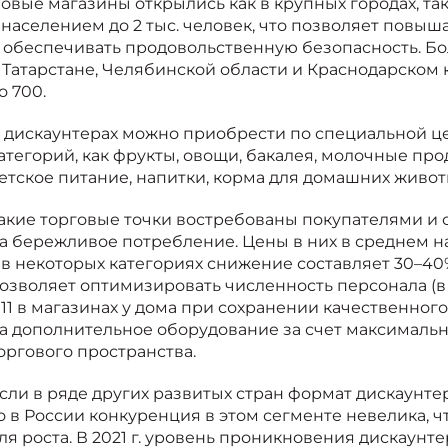
овые магазины открылись как в крупных городах, та
 населением до 2 тыс. человек, что позволяет повыш
 обеспечивать продовольственную безопасность. Бо
 Татарстане, Челябинской области и Краснодарском 
о 700.
 дискаунтерах можно приобрести по специальной це
атегорий, как фрукты, овощи, бакалея, молочные про
етское питание, напитки, корма для домашних животны
акие торговые точки востребованы покупателями и 
а бережливое потребление. Цены в них в среднем на 
 в некоторых категориях снижение составляет 30–40
озволяет оптимизировать численность персонала (в
 11 в магазинах у дома при сохранении качественного
а дополнительное оборудование за счет максималь
оргового пространства.
сли в ряде других развитых стран формат дискаунте
о в России конкуренция в этом сегменте невелика, 
ля роста. В 2021 г. уровень проникновения дискаунте