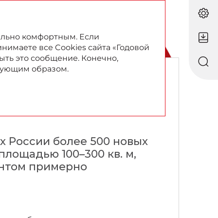
RU
EN
ально комфортным. Если
инимаете все Cookies сайта «Годовой
ыть это сообщение. Конечно,
твующим образом.
ких
ена»
ах России более 500 новых
площадью 100–300 кв. м,
ентом примерно