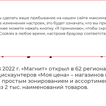
022
Годовой отчет
Отчет в области устойчивого развития
бы сделать ваше пребывание на нашем сайте максим
изменения настроек, это будет означать, что вы пр
также можете нажать кнопку «Я принимаю», чтобы скр
Cookies в любое время, настроив браузер соответс
Расширение сети мяг
дискаунтеров «Моя ц
 2022 г. «Магнит» открыл в 62 регион
дискаунтеров «Моя цена» – магазинов 
с простым зонированием и ассортим
з 2 тыс. наименований товаров.