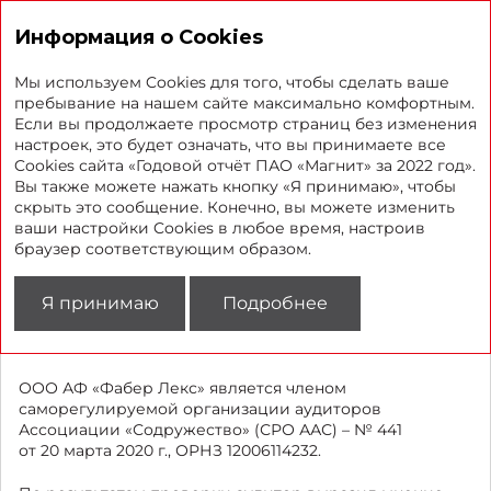
Годовой отчет 2022
Информация о Cookies
Мы используем Cookies для того, чтобы сделать ваше
пребывание на нашем сайте максимально комфортным.
Если вы продолжаете просмотр страниц без изменения
Аудит по РСБУ
настроек, это будет означать, что вы принимаете все
Cookies сайта «Годовой отчёт ПАО «Магнит» за 2022 год».
Вы также можете нажать кнопку «Я принимаю», чтобы
Аудитором бухгалтерской (финансовой) отчетности
скрыть это сообщение. Конечно, вы можете изменить
ПАО «Магнит» за 2022 г., подготовленной
ваши настройки Cookies в любое время, настроив
в соответствии с российскими стандартами
браузер соответствующим образом.
бухгалтерского учета и отчетности (РСБУ), утверждено
общество с ограниченной ответственностью
Я принимаю
Подробнее
«Аудиторская фирма «Фабер Лекс» (ИНН 7709383532,
местонахождение: Российская Федерация,
г. Краснодар, ул. Красных Партизан, д. 144/2).
ООО АФ «Фабер Лекс» является членом
саморегулируемой организации аудиторов
Ассоциации «Содружество» (СРО ААС) – № 441
от 20 марта 2020 г., ОРНЗ 12006114232.