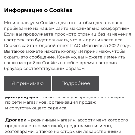
Годовой отчет 2022
Информация о Cookies
Мы используем Cookies для того, чтобы сделать ваше
пребывание на нашем сайте максимально комфортным.
Если вы продолжаете просмотр страниц без изменения
Глоссарий
настроек, это будет означать, что вы принимаете все
Cookies сайта «Годовой отчёт ПАО «Магнит» за 2022 год».
Вы также можете нажать кнопку «Я принимаю», чтобы
Даркстор
– магазин-склад, где собирают онлайн-
скрыть это сообщение. Конечно, вы можете изменить
заказы для передачи в доставку. Недоступен
ваши настройки Cookies в любое время, настроив
для покупателей.
браузер соответствующим образом.
Дискаунтер
– магазин, предлагающий товары
Я принимаю
Подробнее
по ценам ниже среднерыночных.
Дистрибуция
– физическое распределение товаров
по сети магазинов, организация продаж
и сопутствующего сервиса.
Дрогери
– розничный магазин, ассортимент которого
представлен косметикой, средствами гигиены,
хозтоварами, а также некоторыми лекарственными