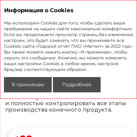
Годовой отчет 2022
Информация о Cookies
Мы используем Cookies для того, чтобы сделать ваше
пребывание на нашем сайте максимально комфортным.
Если вы продолжаете просмотр страниц без изменения
Собственные торговые
настроек, это будет означать, что вы принимаете все
Cookies сайта «Годовой отчёт ПАО «Магнит» за 2022 год».
марки и производства
Вы также можете нажать кнопку «Я принимаю», чтобы
скрыть это сообщение. Конечно, вы можете изменить
ваши настройки Cookies в любое время, настроив
«Магнит» продолжает развивать СТМ,
браузер соответствующим образом.
чтобы предлагать клиентам
эксклюзивные товары с выгодным
соотношением цены и качества.
Я принимаю
Подробнее
Собственное производство позволяет
повысить устойчивость бизнеса
и полностью контролировать все этапы
производства конечного продукта.