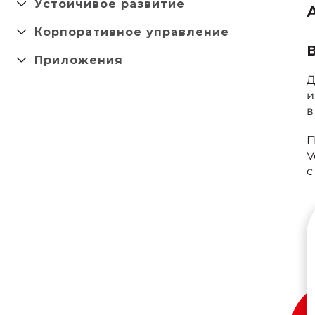
Устойчивое развитие
Корпоративное управление
Приложения
Д
и
в
П
V
с