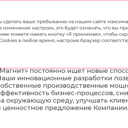
022
Годовой отчет
Отчет в области устойчивого развития
бы сделать ваше пребывание на нашем сайте максим
изменения настроек, это будет означать, что вы пр
также можете нажать кнопку «Я принимаю», чтобы скр
Cookies в любое время, настроив браузер соответс
Инновационная деяте
«Магнит» постоянно ищет новые спосо
Наши инновационные разработки позв
собственные производственные мощн
эффективность бизнес-процессов, сни
на окружающую среду, улучшать клие
и ценностное предложение Компании