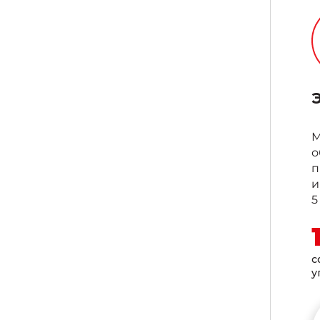
М
о
п
и
5
с
у