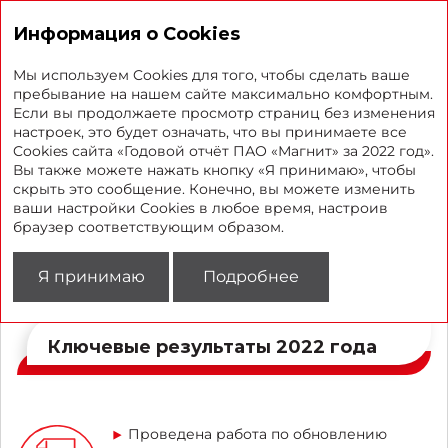
Годовой отчет 2022
Информация о Cookies
Мы используем Cookies для того, чтобы сделать ваше
пребывание на нашем сайте максимально комфортным.
Если вы продолжаете просмотр страниц без изменения
Совершенствование СВК
настроек, это будет означать, что вы принимаете все
Cookies сайта «Годовой отчёт ПАО «Магнит» за 2022 год».
и СУР в 2022 году
Вы также можете нажать кнопку «Я принимаю», чтобы
скрыть это сообщение. Конечно, вы можете изменить
ваши настройки Cookies в любое время, настроив
В ходе совершенствования СВК и СУР в 2022 г.
браузер соответствующим образом.
учитывались такие факторы, как масштаб
деятельности, специфика ритейла,
разнонаправленность бизнеса Компании, нормативно-
Я принимаю
Подробнее
правовая среда.
Ключевые результаты 2022 года
Проведена работа по обновлению