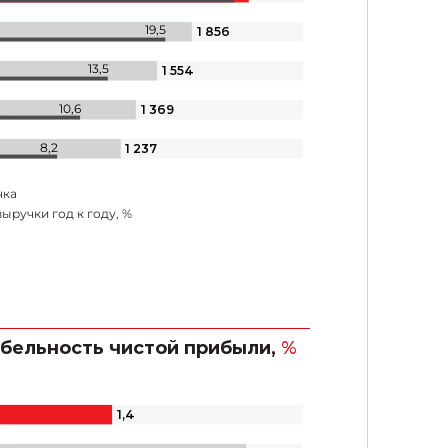
19,5
1 856
13,5
1 554
10,6
1 369
8,2
1 237
чка
выручки год к году, %
бельность чистой прибыли,
%
1
,
4