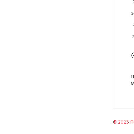
2
2017
П
М
© 2023
П