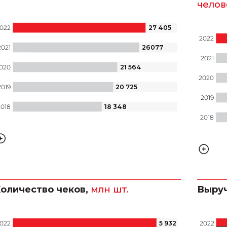
челов
27 405
022
2022
26
077
2021
2021
21 564
020
2020
20 725
2019
2019
18 348
2018
2018
16 298
2016
2017
оличество чеков,
млн шт.
Выру
5 932
022
2022