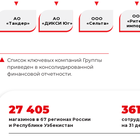
ОО
АО
АО
ООО
«Рит
«Тандер»
«ДИКСИ Юг»
«Сельта»
импо
Список ключевых компаний Группы
приведен в консолидированной
финансовой отчетности.
27 405
36
магазинов в 67 регионах России
сотруд
и Республике Узбекистан
на 31 д