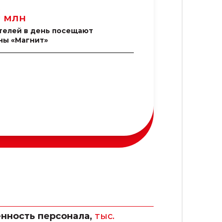
6
млн
телей в день посещают
ны «Магнит»
нность персонала,
тыс.