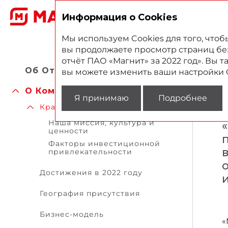
2
Информация о Cookies
Мы используем Cookies для того, что
вы продолжаете просмотр страниц без 
отчёт ПАО «Магнит» за 2022 год». Вы 
Об Oтчете
вы можете изменить ваши настройки 
О Компании
Я принимаю
Подробнее
Кратко о «Магните»
Наша миссия, культура и
ценности
Факторы инвестиционной
привлекательности
Достижения в 2022 году
География присутствия
Бизнес-модель
«