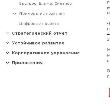
п
Быстрее. Ближе. Сильнее
к
и
Примеры из практики
«
Цифровые проекты
н
Стратегический отчет
4
э
Устойчивое развитие
М
Корпоративное управление
и
в
Приложения
В
п