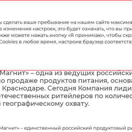
022
Годовой отчет
Отчет в области устойчивого развития
бы сделать ваше пребывание на нашем сайте максим
изменения настроек, это будет означать, что вы пр
также можете нажать кнопку «Я принимаю», чтобы скр
Cookies в любое время, настроив браузер соответс
Кратко о «Магните»
«Магнит» – одна из ведущих российск
по продаже продуктов питания, основа
в Краснодаре. Сегодня Компания лид
отечественных ритейлеров по количес
и географическому охвату.
Магнит» – единственный российский продуктовый р