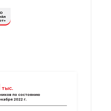
О
ейл
рт»
1
тыс.
ников по состоянию
екабря 2022 г.