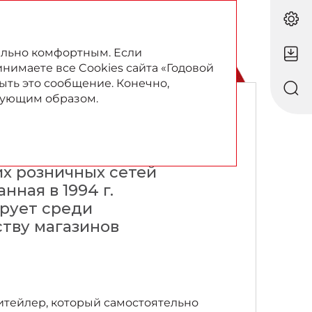
RU
EN
ально комфортным. Если
инимаете все Cookies сайта «Годовой
ыть это сообщение. Конечно,
твующим образом.
их розничных сетей
нная в 1994 г.
ирует среди
тву магазинов
итейлер, который самостоятельно