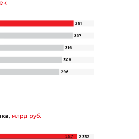
ек
361
357
316
308
296
чка,
млрд руб.
26,7
2 352