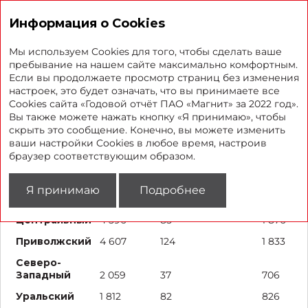
Годовой отчет 2022
Информация о Cookies
Мы используем Cookies для того, чтобы сделать ваше
пребывание на нашем сайте максимально комфортным.
Если вы продолжаете просмотр страниц без изменения
География присутствия
настроек, это будет означать, что вы принимаете все
Cookies сайта «Годовой отчёт ПАО «Магнит» за 2022 год».
Вы также можете нажать кнопку «Я принимаю», чтобы
скрыть это сообщение. Конечно, вы можете изменить
Магазины
Супермаркеты
Дрогер
у дома
ваши настройки Cookies в любое время, настроив
браузер соответствующим образом.
Северо-
Кавказский
518
19
255
Я принимаю
Подробнее
Южный
2 713
122
1 323
Центральный
4 596
85
1 876
Приволжский
4 607
124
1 833
Северо-
Западный
2 059
37
706
Уральский
1 812
82
826