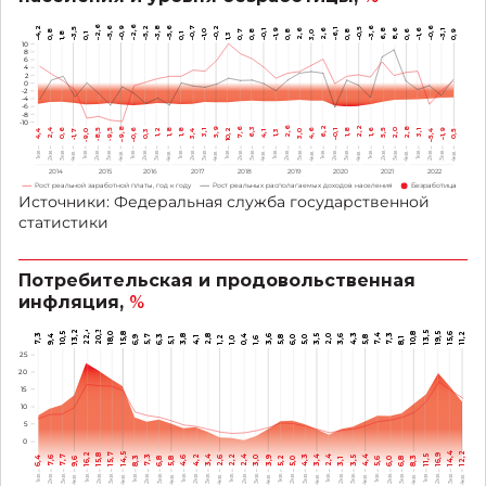
–2,6
–2,6
–4,2
–5,6
–3,8
–5,6
–0,2
–0,9
–5,2
–0,7
–3,6
–0,6
–3,5
–0,5
–1,9
–6,1
8,6
2,6
2,6
6,8
–1,6
8
0,8
0,8
0,6
0,9
0,8
–1,0
0,7
0,8
–0,1
–3,1
3,0
1,8
1,3
0,1
0,1
10
8
6
4
2
0
-2
-4
-6
-8
-10
2,2
6,2
2,6
2,8
7,6
–9,8
6,3
5,9
2,0
2,4
–0,6
10,2
1,2
0,6
4,6
–1,9
5,5
1,6
-9,5
1,8
1,8
1,8
-8,5
–5,4
0,3
3,0
0,5
3,4
-9,0
3,1
3,1
1,3
-1,7
4,4
–0,1
4,1
1кв.
1кв.
1кв.
1кв.
1кв.
1кв.
1кв.
1кв.
1кв.
3кв.
3кв.
3кв.
3кв.
3кв.
3кв.
3кв.
3кв.
3кв.
2кв.
2кв.
2кв.
2кв.
2кв.
2кв.
2кв.
2кв.
2кв.
4кв.
4кв.
4кв.
4кв.
4кв.
4кв.
4кв.
4кв.
4кв.
2014
2015
2016
2017
2018
2019
2020
2021
2022
Рост реальной заработной платы, год к году
Рост реальных располагаемых доходов населения
Безработица
Источники: Федеральная служба государственной
статистики
Потребительская и продовольственная
инфляция,
%
22,4
20,3
13,2
13,5
19,5
10,5
18,0
15,8
10,8
15,6
11,2
7,3
4,3
7,4
7,3
9,4
5,7
6,3
3,8
2,8
0,4
3,6
3,5
2,0
3,6
6,9
4,1
1,2
5,8
6,0
5,0
5,8
5,1
1,0
1,6
8,1
25
20
15
10
5
0
14,4
12,2
14,5
16,2
15,7
15,8
16,9
7,7
4,2
2,4
4,3
3,4
2,4
4,4
11,5
7,3
3,4
2,2
6,4
8,3
4,6
2,6
3,0
3,9
5,2
3,5
8,3
7,6
9,6
6,8
5,0
5,6
6,0
5,8
3,1
6,8
1кв.
1кв.
1кв.
1кв.
1кв.
1кв.
1кв.
1кв.
1кв.
3кв.
3кв.
3кв.
3кв.
3кв.
3кв.
3кв.
3кв.
3кв.
2кв.
2кв.
2кв.
2кв.
2кв.
2кв.
2кв.
2кв.
2кв.
4кв.
4кв.
4кв.
4кв.
4кв.
4кв.
4кв.
4кв.
4кв.