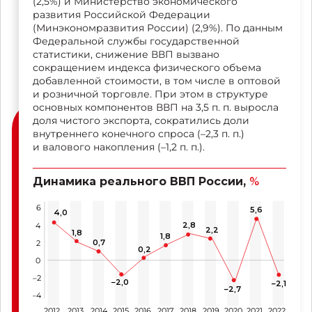
(2,5%) и Министерство экономического
развития Российской Федерации
(Минэкономразвития России) (2,9%). По данным
Федеральной службы государственной
статистики, снижение ВВП вызвано
сокращением индекса физического объема
добавленной стоимости, в том числе в оптовой
и розничной торговле. При этом в структуре
основных компонентов ВВП на 3,5 п. п. выросла
доля чистого экспорта, сократились доли
внутреннего конечного спроса
(–2,3 п. п.)
и валового накопления
(–1,2 п. п.).
Динамика реального ВВП России,
%
6
5,6
4,0
2,8
4
2,2
1,8
1,8
0,7
2
0,2
0
–2
–2,0
–2,1
–2,7
–4
2012
2013
2014
2015
2016
2017
2018
2019
2020
2021
2022