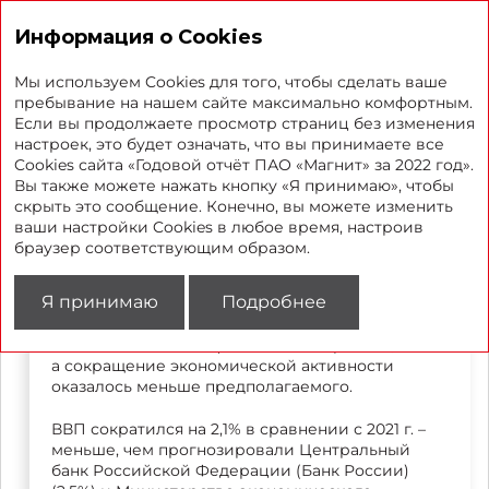
Годовой отчет 2022
Информация о Cookies
Мы используем Cookies для того, чтобы сделать ваше
пребывание на нашем сайте максимально комфортным.
Если вы продолжаете просмотр страниц без изменения
Макроэкономическая среда
настроек, это будет означать, что вы принимаете все
Cookies сайта «Годовой отчёт ПАО «Магнит» за 2022 год».
Вы также можете нажать кнопку «Я принимаю», чтобы
скрыть это сообщение. Конечно, вы можете изменить
В 2022 г. экономика России вступила в фазу
ваши настройки Cookies в любое время, настроив
структурной перестройки и столкнулась
браузер соответствующим образом.
со множеством негативных факторов,
вызванных изменениями во внешнеторговой
Я принимаю
Подробнее
деятельности и высокими колебаниями
валютных курсов. Тем не менее стране удалось
избежать тяжелого финансового кризиса,
а сокращение экономической активности
оказалось меньше предполагаемого.
ВВП сократился на 2,1% в сравнении с 2021 г. –
меньше, чем прогнозировали Центральный
банк Российской Федерации (Банк России)