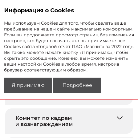
Годовой отчет 2022
Информация о Cookies
Мы используем Cookies для того, чтобы сделать ваше
пребывание на нашем сайте максимально комфортным.
Если вы продолжаете просмотр страниц без изменения
Комитеты Совета
настроек, это будет означать, что вы принимаете все
Cookies сайта «Годовой отчёт ПАО «Магнит» за 2022 год».
директоров
Вы также можете нажать кнопку «Я принимаю», чтобы
скрыть это сообщение. Конечно, вы можете изменить
ваши настройки Cookies в любое время, настроив
В соответствии с внутренними документами
браузер соответствующим образом.
ПАО «Магнит» в составе Совета директоров
предусматривается четыре комитета.
Я принимаю
Подробнее
Комитет по аудиту
Комитет по кадрам
и вознаграждениям