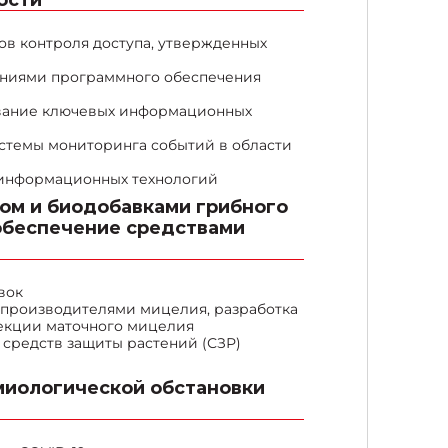
в контроля доступа, утвержденных
ениями программного обеспечения
ование ключевых информационных
темы мониторинга событий в области
 информационных технологий
ом и биодобавками грибного
 обеспечение средствами
вок
 производителями мицелия, разработка
екции маточного мицелия
 средств защиты растений (СЗР)
миологической обстановки