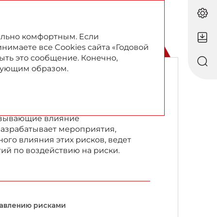
RU
EN
ально комфортным. Если
инимаете все Cookies сайта «Годовой
ыть это сообщение. Конечно,
твующим образом.
пании
азывающие влияние
 разрабатывает мероприятия,
го влияния этих рисков, ведет
й по воздействию на риски.
авлению рисками