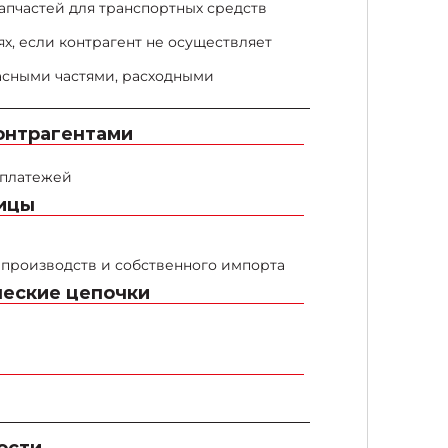
апчастей для транспортных средств
х, если контрагент не осуществляет
асными частями, расходными
онтрагентами
 платежей
ицы
производств и собственного импорта
ческие цепочки
ости