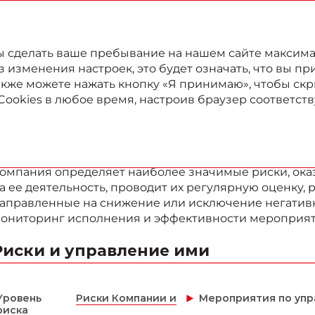
022
Годовой отчет
Отчет в области устойчивого развития
бы сделать ваше пребывание на нашем сайте максим
изменения настроек, это будет означать, что вы пр
также можете нажать кнопку «Я принимаю», чтобы скр
Cookies в любое время, настроив браузер соответс
Основные риски Ком
омпания определяет наиболее значимые риски, ок
а ее деятельность, проводит их регулярную оценку,
аправленные на снижение или исключение негативно
ониторинг исполнения и эффективности мероприяти
Риски и управление ими
Уровень
Риски Компании и
Мероприятия по упр
риска