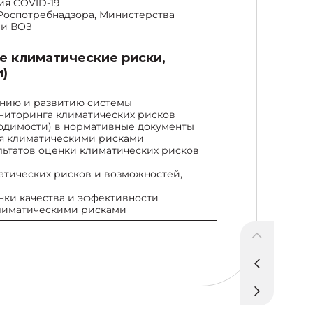
я COVID-19
Роспотребнадзора, Министерства
 и ВОЗ
е климатические риски,
)
ению и развитию системы
ниторинга климатических рисков
одимости) в нормативные документы
ия климатическими рисками
ьтатов оценки климатических рисков
атических рисков и возможностей,
ки качества и эффективности
лиматическими рисками