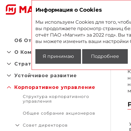
2
Информация о Cookies
Мы используем Cookies для того, что
вы продолжаете просмотр страниц без 
отчёт ПАО «Магнит» за 2022 год». Вы 
Об Oтчете
вы можете изменить ваши настройки 
О Компании
Я принимаю
Подробнее
Стратегический отчет
К
Устойчивое развитие
н
н
Корпоративное управление
м
Структура корпоративного
управления
Общее собрание акционеров
Совет директоров